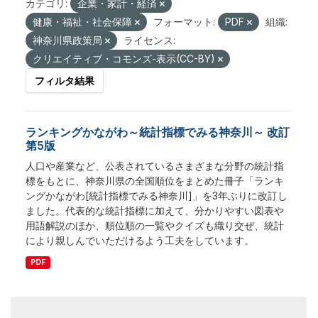
カテゴリ:
企業・家計・経済
健康・福祉・社会保障
フォーマット:
PDF
組織:
神奈川県政策局
ライセンス:
クリエイティブ・コモンズ-表示(CC-BY)
フィルタ結果
ランキングかながわ～統計指標でみる神奈川～ 改訂
第5版
人口や産業など、公表されているさまざまな分野の統計指
標をもとに、神奈川県の全国順位をまとめた冊子「ランキ
ングかながわ[統計指標でみる神奈川]」を3年ぶりに改訂し
ました。代表的な統計指標に加えて、分かりやすい図表や
用語解説のほか、順位順の一覧やクイズも織り交ぜ、統計
により親しんでいただけるよう工夫をしています。
PDF