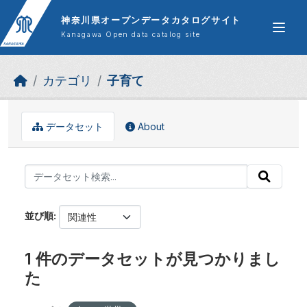
Skip to main content
神奈川県オープンデータカタログサイト
Kanagawa Open data catalog site
カテゴリ
子育て
データセット
About
並び順
1 件のデータセットが見つかりまし
た