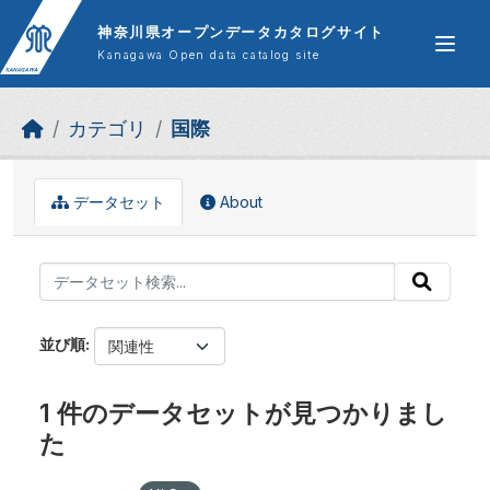
Skip to main content
神奈川県オープンデータカタログサイト
Kanagawa Open data catalog site
カテゴリ
国際
データセット
About
並び順
1 件のデータセットが見つかりまし
た