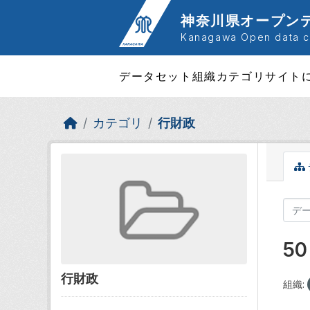
Skip to main content
神奈川県オープン
Kanagawa Open data ca
データセット
組織
カテゴリ
サイト
カテゴリ
行財政
5
行財政
組織: