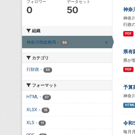
フォロワー
データセット
0
50
神奈
神奈
行政
組織
PDF
神奈川県総務局
-
x
50
県有
カテゴリ
県が
行財政
-
PDF
50
フォーマット
予算
神奈
HTML
-
27
HTML
XLSX
-
15
XLS
-
令和
11
毎月