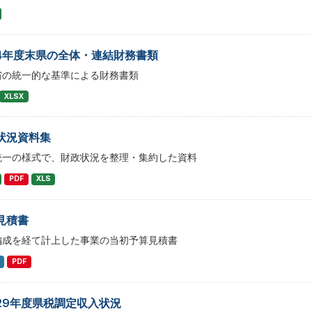
4年度末県の全体・連結財務書類
省の統一的な基準による財務書類
XLSX
状況資料集
統一の様式で、財政状況を整理・集約した資料
PDF
XLS
見積書
編成を経て計上した事業の当初予算見積書
PDF
29年度県税調定収入状況