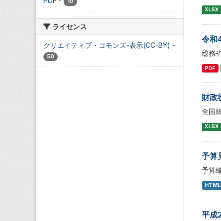
PDF
-
10
XLSX
ライセンス
令和
クリエイティブ・コモンズ-表示(CC-BY)
-
総務
50
PDF
財政
全国
XLSX
予算
予算
HTML
平成