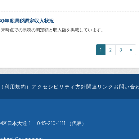
30年度県税調定収入状況
月末時点での県税の調定額と収入額を掲載しています。
1
2
3
»
（利用規約）
アクセシビリティ方針
関連リンク
お問い合
区日本大通 1 045-210-1111 （代表）