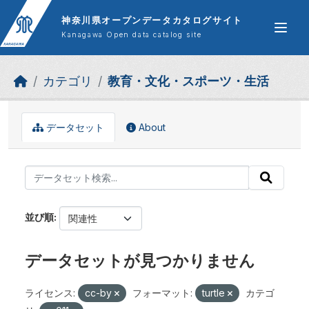
Skip to main content
神奈川県オープンデータカタログサイト
Kanagawa Open data catalog site
カテゴリ
教育・文化・スポーツ・生活
データセット
About
並び順
データセットが見つかりません
ライセンス:
cc-by
フォーマット:
turtle
カテゴ