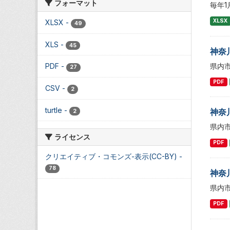
フォーマット
毎年
XLSX
XLSX
-
49
XLS
-
45
神奈
県内
PDF
-
27
PDF
CSV
-
2
turtle
-
神奈
2
県内
ライセンス
PDF
クリエイティブ・コモンズ-表示(CC-BY)
-
78
神奈
県内
PDF