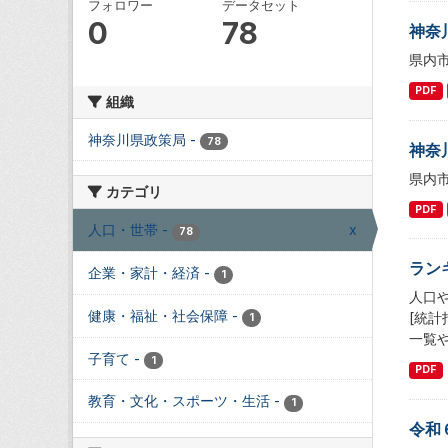
フォロワー
データセット
0
78
神奈
県内
PDF
組織
神奈川県政策局
-
78
神奈
県内
カテゴリ
PDF
人口・世帯
-
x
78
ラン
企業・家計・経済
-
1
人口
健康・福祉・社会保障
-
[統
1
一覧
子育て
-
1
PDF
教育・文化・スポーツ・生活
-
1
令和