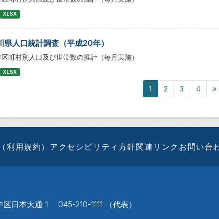
XLSX
川県人口統計調査（平成20年）
市区町村別人口及び世帯数の推計（毎月実施）
XLSX
1
2
3
4
»
（利用規約）
アクセシビリティ方針
関連リンク
お問い合
区日本大通 1 045-210-1111 （代表）