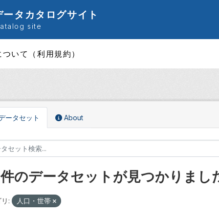
データカタログサイト
talog site
について（利用規約）
データセット
About
8 件のデータセットが見つかりまし
リ:
人口・世帯