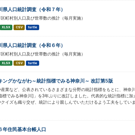
川県人口統計調査（令和７年）
市区町村別人口及び世帯数の推計（毎月実施）
XLSX
CSV
turtle
川県人口統計調査（令和６年）
市区町村別人口及び世帯数の推計（毎月実施）
XLSX
CSV
turtle
キングかながわ～統計指標でみる神奈川～ 改訂第5版
や産業など、公表されているさまざまな分野の統計指標をもとに、神奈
計指標でみる神奈川]」を3年ぶりに改訂しました。代表的な統計指標に
やクイズも織り交ぜ、統計により親しんでいただけるよう工夫をしてい
６年住民基本台帳人口