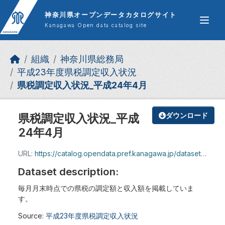
Skip to main content
神奈川県オープンデータカタログサイト
Kanagawa Open data catalog site
組織
神奈川県総務局
平成23年度県税調定収入状況
県税調定収入状況_平成24年4月
県税調定収入状況_平成
ダウンロード
24年4月
URL:
https://catalog.opendata.pref.kanagawa.jp/dataset/a39ff8b5-304f-4bca-a64e-f5c492f36503/resource/2553f5b1-d54e-41d9-92ec-383a923ea96f/download/440852.xls
Dataset description:
毎月月末時点での県税の調定額と収入額を掲載していま
す。
Source:
平成23年度県税調定収入状況