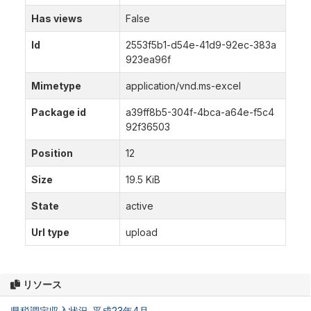
Has views
False
Id
2553f5b1-d54e-41d9-92ec-383a
923ea96f
Mimetype
application/vnd.ms-excel
Package id
a39ff8b5-304f-4bca-a64e-f5c4
92f36503
Position
12
Size
19.5 KiB
State
active
Url type
upload
リソース
県税調定収入状況_平成23年4月