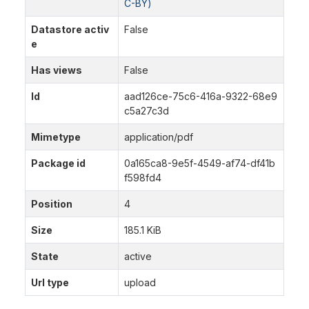
C-BY)
Datastore activ
False
e
Has views
False
Id
aad126ce-75c6-416a-9322-68e9
c5a27c3d
Mimetype
application/pdf
Package id
0a165ca8-9e5f-4549-af74-df41b
f598fd4
Position
4
Size
185.1 KiB
State
active
Url type
upload