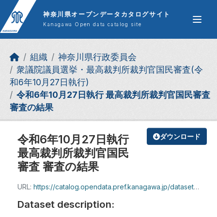
Skip to main content
神奈川県オープンデータカタログサイト
Kanagawa Open data catalog site
組織
神奈川県行政委員会
衆議院議員選挙・最高裁判所裁判官国民審査(令
和6年10月27日執行)
令和6年10月27日執行 最高裁判所裁判官国民審査
審査の結果
令和6年10月27日執行
ダウンロード
最高裁判所裁判官国民
審査 審査の結果
URL:
https://catalog.opendata.pref.kanagawa.jp/dataset/0a165ca8-9e5f-4549-af74-df41bf598fd4/resource/aad126ce-75c6-416a-9322-68e9c5a27c3d/download/r6kokushin.pdf
Dataset description: