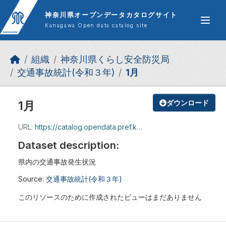
Skip to main content
神奈川県オープンデータカタログサイト
Kanagawa Open data catalog site
組織
神奈川県くらし安全防災局
交通事故統計(令和３年)
1月
1月
ダウンロード
URL:
https://catalog.opendata.pref.kanagawa.jp/dataset/a32d37a3-64cc-4d74-8cd0-015bd36a3d7b/resource/33320500-7605-4f0d-98dc-78ffde6e1f65/download/2101hassei.xls
Dataset description:
県内の交通事故発生状況
Source:
交通事故統計(令和３年)
このリソースのために作成されたビューはまだありません