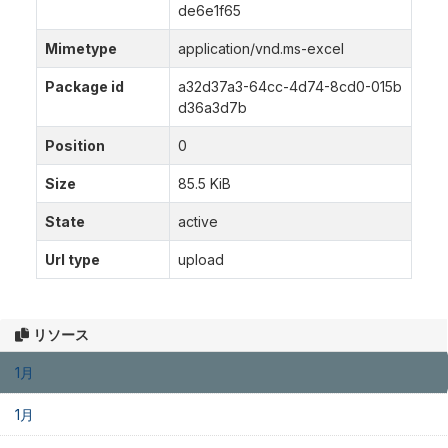
de6e1f65
Mimetype
application/vnd.ms-excel
Package id
a32d37a3-64cc-4d74-8cd0-015b
d36a3d7b
Position
0
Size
85.5 KiB
State
active
Url type
upload
リソース
1月
1月