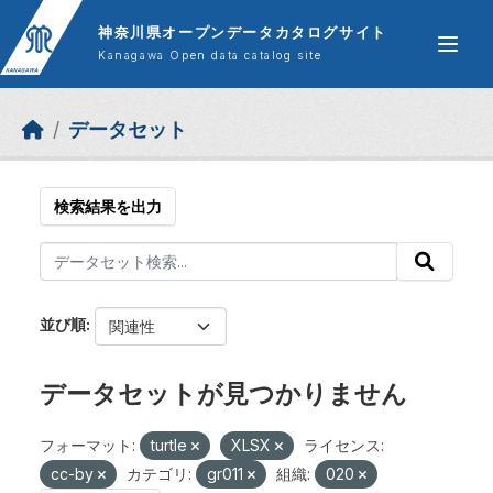
Skip to main content
神奈川県オープンデータカタログサイト
Kanagawa Open data catalog site
データセット
検索結果を出力
並び順
データセットが見つかりません
フォーマット:
turtle
XLSX
ライセンス:
cc-by
カテゴリ:
gr011
組織:
020