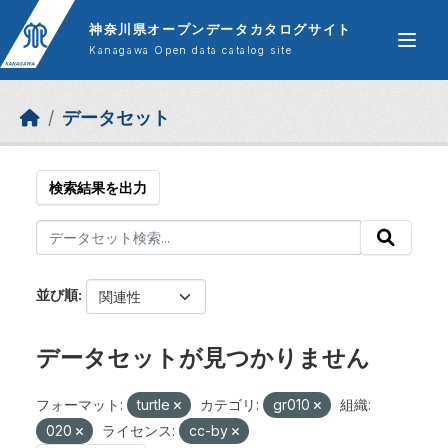
Skip to main content
神奈川県オープンデータカタログサイト
Kanagawa Open data catalog site
データセット
検索結果を出力
並び順
データセットが見つかりません
フォーマット:
turtle
カテゴリ:
gr010
組織:
020
ライセンス:
cc-by