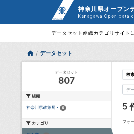
Skip to main content
神奈川県オープン
Kanagawa Open data ca
データセット
組織
カテゴリ
サイト
データセット
データセット
検
807
組織
5
神奈川県政策局
-
5
フォー
カテゴリ