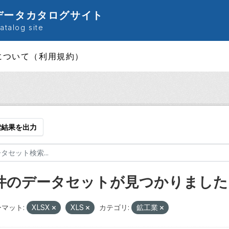
データカタログサイト
talog site
について（利用規約）
索結果を出力
 件のデータセットが見つかりました
マット:
XLSX
XLS
カテゴリ:
鉱工業