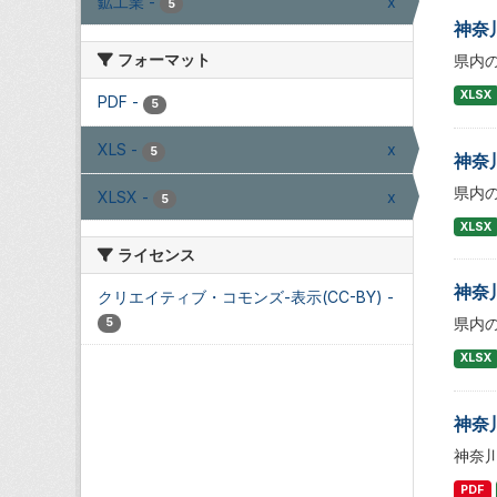
鉱工業
-
x
5
神奈
フォーマット
県内
XLSX
PDF
-
5
XLS
-
x
5
神奈
県内
XLSX
-
x
5
XLSX
ライセンス
神奈
クリエイティブ・コモンズ-表示(CC-BY)
-
県内
5
XLSX
神奈
神奈
PDF