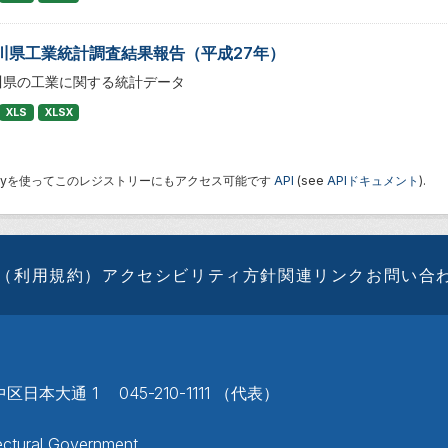
川県工業統計調査結果報告（平成27年）
川県の工業に関する統計データ
XLS
XLSX
 Keyを使ってこのレジストリーにもアクセス可能です
API
(see
APIドキュメント
).
（利用規約）
アクセシビリティ方針
関連リンク
お問い合
区日本大通 1 045-210-1111 （代表）
ctural Government.