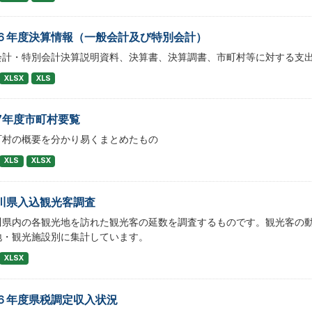
６年度決算情報（一般会計及び特別会計）
会計・特別会計決算説明資料、決算書、決算調書、市町村等に対する支
XLSX
XLS
7年度市町村要覧
町村の概要を分かり易くまとめたもの
XLS
XLSX
川県入込観光客調査
川県内の各観光地を訪れた観光客の延数を調査するものです。観光客の
地・観光施設別に集計しています。
XLSX
６年度県税調定収入状況