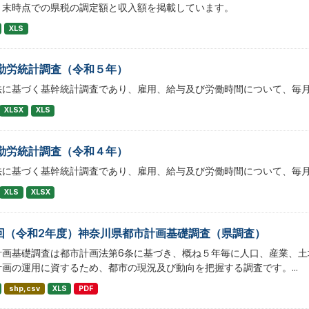
月末時点での県税の調定額と収入額を掲載しています。
XLS
勤労統計調査（令和５年）
法に基づく基幹統計調査であり、雇用、給与及び労働時間について、毎
XLSX
XLS
勤労統計調査（令和４年）
法に基づく基幹統計調査であり、雇用、給与及び労働時間について、毎
XLS
XLSX
1回（令和2年度）神奈川県都市計画基礎調査（県調査）
計画基礎調査は都市計画法第6条に基づき、概ね５年毎に人口、産業、土
画の運用に資するため、都市の現況及び動向を把握する調査です。...
shp,csv
XLS
PDF