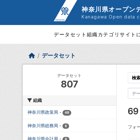
Skip to main content
神奈川県オープン
Kanagawa Open data ca
データセット
組織
カテゴリ
サイト
データセット
データセット
検
807
組織
6
神奈川県政策局
-
48
神奈川県総務局
-
8
フォー
神奈川県会計局
-
6