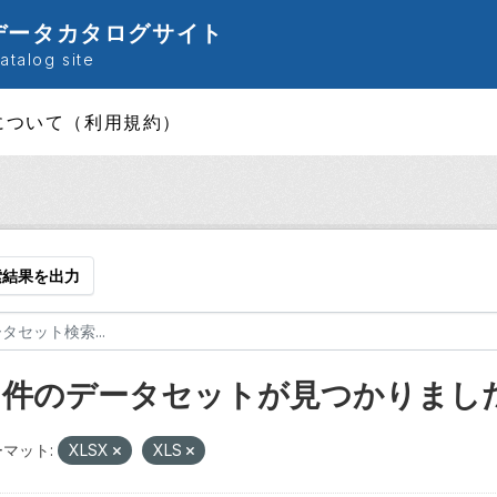
データカタログサイト
talog site
について（利用規約）
索結果を出力
9 件のデータセットが見つかりまし
マット:
XLSX
XLS