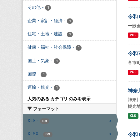
その他
-
1
令和
企業・家計・経済
-
1
一般
住宅・土地・建設
-
1
PDF
健康・福祉・社会保障
-
1
令和
国土・気象
-
1
各市
PDF
国際
-
1
運輸・観光
-
1
神奈
人気のある カテゴリ のみを表示
神奈
観光
フォーマット
XLS
XLS
-
x
69
XLSX
-
x
令和
69