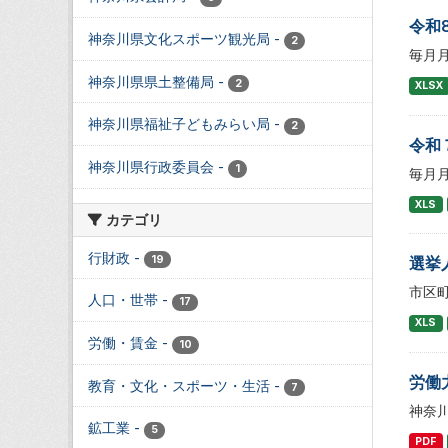
令和
神奈川県文化スポーツ観光局
-
2
毎月
神奈川県県土整備局
-
2
XLSX
神奈川県福祉子どもみらい局
-
2
令和
神奈川県行政委員会
-
1
毎月
XLS
カテゴリ
行財政
-
19
選挙
市区
人口・世帯
-
17
XLS
労働・賃金
-
10
労働
教育・文化・スポーツ・生活
-
7
神奈
鉱工業
-
5
PDF