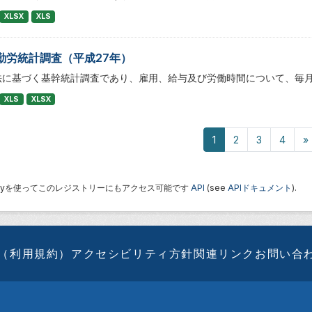
XLSX
XLS
勤労統計調査（平成27年）
法に基づく基幹統計調査であり、雇用、給与及び労働時間について、毎
XLS
XLSX
1
2
3
4
»
 Keyを使ってこのレジストリーにもアクセス可能です
API
(see
APIドキュメント
).
（利用規約）
アクセシビリティ方針
関連リンク
お問い合