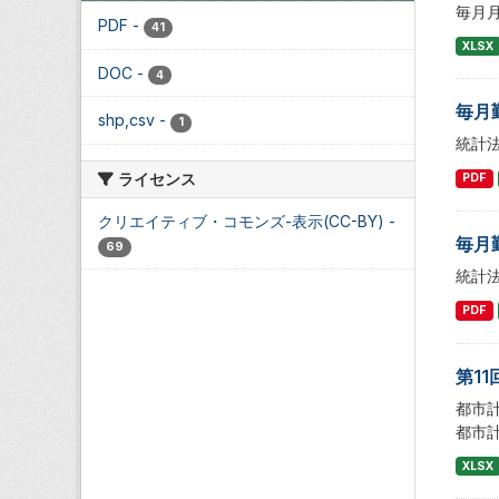
毎月
PDF
-
41
XLSX
DOC
-
4
毎月
shp,csv
-
1
統計
ライセンス
PDF
クリエイティブ・コモンズ-表示(CC-BY)
-
毎月
69
統計
PDF
第1
都市
都市計
XLSX