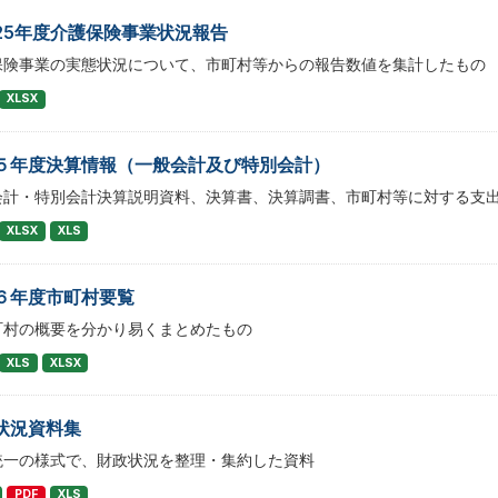
25年度介護保険事業状況報告
保険事業の実態状況について、市町村等からの報告数値を集計したもの
XLSX
５年度決算情報（一般会計及び特別会計）
会計・特別会計決算説明資料、決算書、決算調書、市町村等に対する支
XLSX
XLS
６年度市町村要覧
町村の概要を分かり易くまとめたもの
XLS
XLSX
状況資料集
統一の様式で、財政状況を整理・集約した資料
PDF
XLS