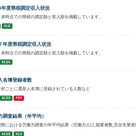
8年度県税調定収入状況
月末時点での県税の調定額と収入額を掲載しています。
XLS
７年度県税調定収入状況
月末時点での県税の調定額と収入額を掲載しています。
XLSX
人名簿登録者数
町村ごとに選挙人名簿に登録されている人数など
XLSX
PDF
力調査結果（年平均）
川県における労働力調査の年平均結果（労働力人口,就業者数,完全失業者
XLSX
XLS