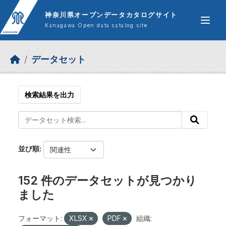
Skip to main content
神奈川県オープンデータカタログサイト
Kanagawa Open data catalog site
データセット
検索結果を出力
並び順
152 件のデータセットが見つかり
ました
フォーマット:
XLSX
PDF
組織: