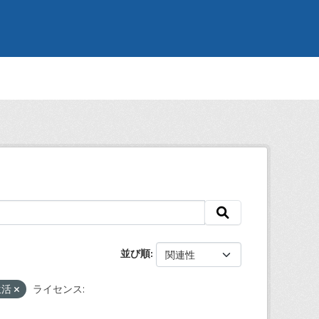
並び順
生活
ライセンス: