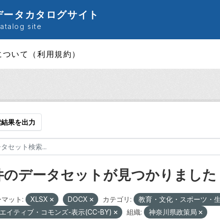
データカタログサイト
talog site
について（利用規約）
索結果を出力
 件のデータセットが見つかりました
マット:
XLSX
DOCX
カテゴリ:
教育・文化・スポーツ・
エイティブ・コモンズ-表示(CC-BY)
組織:
神奈川県政策局