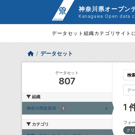
Skip to main content
神奈川県オープン
Kanagawa Open data ca
データセット
組織
カテゴリ
サイト
データセット
データセット
検
807
組織
1
神奈川県政策局
-
x
1
フォー
カテゴリ
クリ