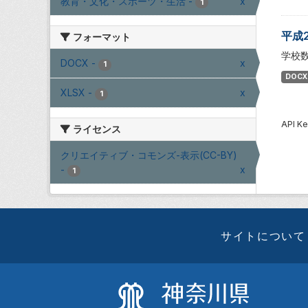
教育・文化・スポーツ・生活
-
x
1
平成
フォーマット
学校
DOCX
-
x
1
DOCX
XLSX
-
x
1
API
ライセンス
クリエイティブ・コモンズ-表示(CC-BY)
-
x
1
サイトについて