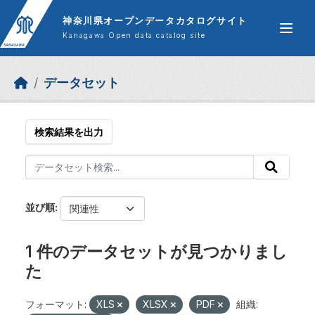
Skip to main content
神奈川県オープンデータカタログサイト
Kanagawa Open data catalog site
データセット
検索結果を出力
並び順
1 件のデータセットが見つかりまし
た
フォーマット:
XLS
XLSX
PDF
組織: