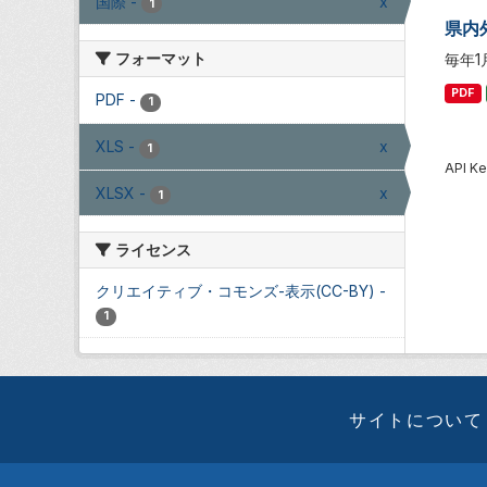
国際
-
x
1
県内
フォーマット
毎年
PDF
PDF
-
1
XLS
-
x
1
API
XLSX
-
x
1
ライセンス
クリエイティブ・コモンズ-表示(CC-BY)
-
1
サイトについて