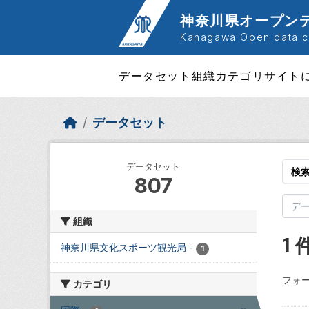
Skip to main content
神奈川県オープン
Kanagawa Open data ca
データセット
組織
カテゴリ
サイト
データセット
データセット
検
807
組織
1
神奈川県文化スポーツ観光局
-
1
フォー
カテゴリ