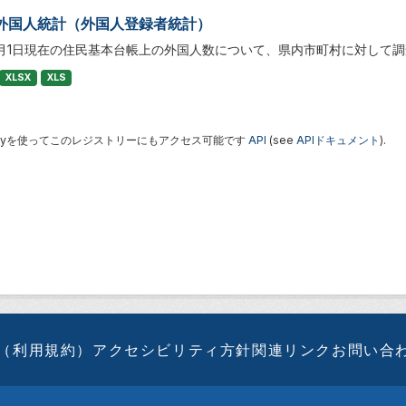
外国人統計（外国人登録者統計）
1月1日現在の住民基本台帳上の外国人数について、県内市町村に対して
XLSX
XLS
 Keyを使ってこのレジストリーにもアクセス可能です
API
(see
APIドキュメント
).
（利用規約）
アクセシビリティ方針
関連リンク
お問い合