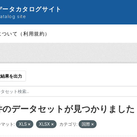
データカタログサイト
talog site
について（利用規約）
索結果を出力
 件のデータセットが見つかりました
マット:
XLS
XLSX
カテゴリ:
国際