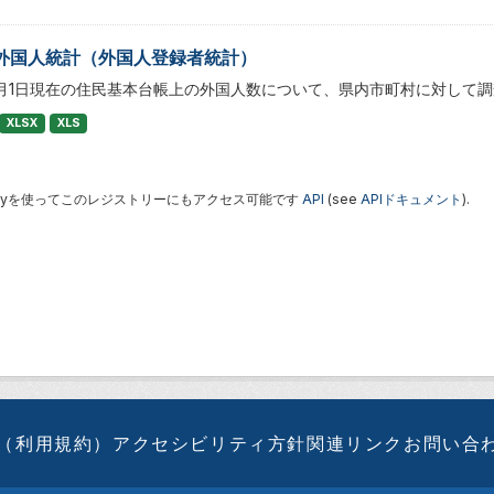
外国人統計（外国人登録者統計）
1月1日現在の住民基本台帳上の外国人数について、県内市町村に対して
XLSX
XLS
 Keyを使ってこのレジストリーにもアクセス可能です
API
(see
APIドキュメント
).
（利用規約）
アクセシビリティ方針
関連リンク
お問い合