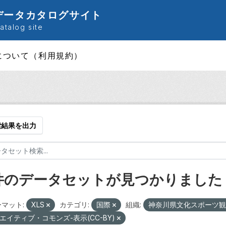
データカタログサイト
talog site
について（利用規約）
索結果を出力
 件のデータセットが見つかりました
マット:
XLS
カテゴリ:
国際
組織:
神奈川県文化スポーツ
エイティブ・コモンズ-表示(CC-BY)