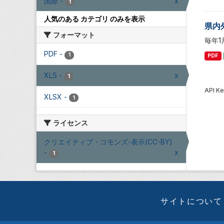
国際
-
x
1
人気のある カテゴリ のみを表示
県内
フォーマット
毎年
PDF
-
1
PDF
XLS
-
x
1
API
XLSX
-
1
ライセンス
クリエイティブ・コモンズ-表示(CC-BY)
-
x
1
サイトについて