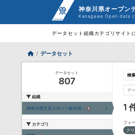
Skip to main content
神奈川県オープン
Kanagawa Open data ca
データセット
組織
カテゴリ
サイト
データセット
データセット
検
807
組織
1
神奈川県文化スポーツ観光局
-
x
1
フォー
カテゴリ
クリ