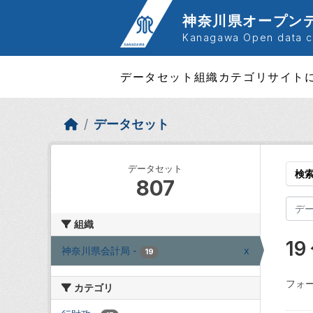
Skip to main content
神奈川県オープン
Kanagawa Open data ca
データセット
組織
カテゴリ
サイト
データセット
データセット
検
807
組織
1
神奈川県会計局
-
x
19
フォー
カテゴリ