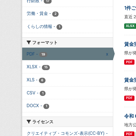
行財政
-
17
1件
労働・賃金
-
2
直近
くらしの情報
-
XLSX
1
フォーマット
賃金
県が
PDF
-
x
19
PDF
XLSX
-
15
賃金
XLS
-
6
県が
CSV
-
1
PDF
DOCX
-
1
令和
ライセンス
地方
クリエイティブ・コモンズ-表示(CC-BY)
-
PDF