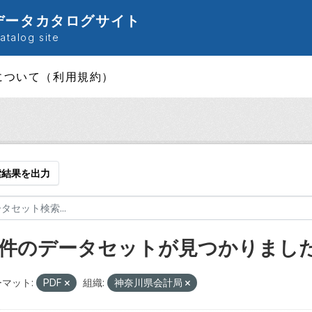
データカタログサイト
talog site
について（利用規約）
索結果を出力
9 件のデータセットが見つかりまし
マット:
PDF
組織:
神奈川県会計局