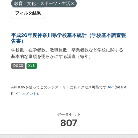
教育・文化・スポーツ・生活
フィルタ結果
平成26年度神奈川県学校基本統計（学校基本調査報
告書）
学校数、在学者数、教職員数、卒業者数など学校に関する
基本的な事項を明らかにする調査（毎年）
DOCX
XLS
API Keyを使ってこのレジストリーにもアクセス可能です
API
(see
A
PIドキュメント
).
データセット
807