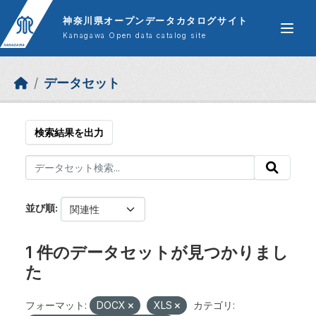
Skip to main content
神奈川県オープンデータカタログサイト
Kanagawa Open data catalog site
データセット
検索結果を出力
並び順
1 件のデータセットが見つかりまし
た
フォーマット:
DOCX
XLS
カテゴリ: