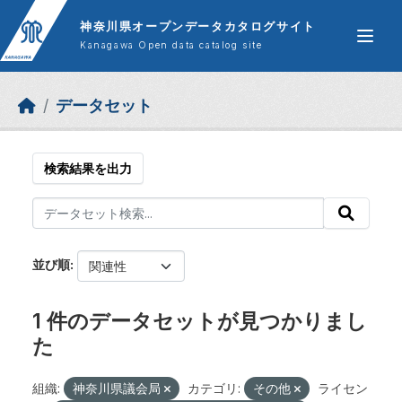
Skip to main content
神奈川県オープンデータカタログサイト
Kanagawa Open data catalog site
データセット
検索結果を出力
並び順
1 件のデータセットが見つかりまし
た
組織:
神奈川県議会局
カテゴリ:
その他
ライセン