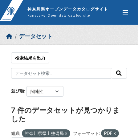
Skip to main content
神奈川県オープンデータカタログサイト
Kanagawa Open data catalog site
データセット
検索結果を出力
並び順
7 件のデータセットが見つかりま
した
組織:
神奈川県県土整備局
フォーマット:
PDF