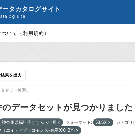
データカタログサイト
talog site
について（利用規約）
索結果を出力
 件のデータセットが見つかりました
神奈川県福祉子どもみらい局
フォーマット:
XLSX
カテゴリ:
クリエイティブ・コモンズ-表示(CC-BY)