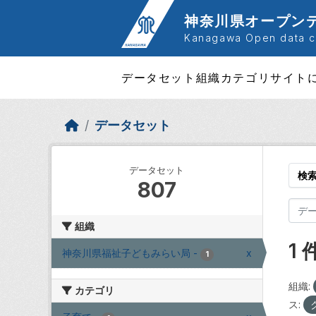
Skip to main content
神奈川県オープン
Kanagawa Open data ca
データセット
組織
カテゴリ
サイト
データセット
データセット
検
807
組織
1
神奈川県福祉子どもみらい局
-
x
1
組織:
カテゴリ
ス: