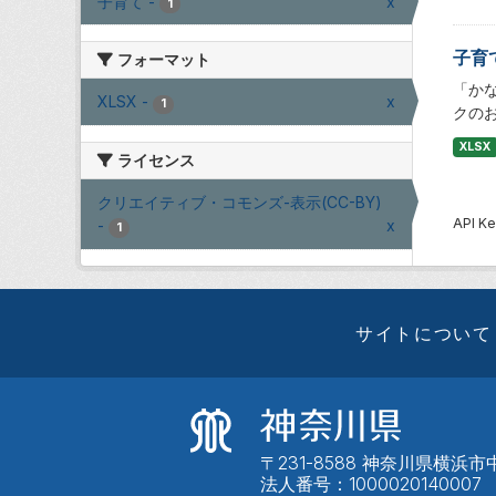
子育て
-
x
1
子育
フォーマット
「か
XLSX
-
x
1
クの
XLSX
ライセンス
クリエイティブ・コモンズ-表示(CC-BY)
API
-
x
1
サイトについて
〒231-8588 神奈川県横浜市中
法人番号：1000020140007