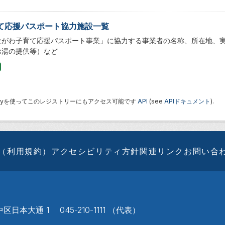
て応援パスポート協力施設一覧
ながわ子育て応援パスポート事業」に協力する事業者の名称、所在地、
お湯の提供等）など
 Keyを使ってこのレジストリーにもアクセス可能です
API
(see
APIドキュメント
).
（利用規約）
アクセシビリティ方針
関連リンク
お問い合
区日本大通 1 045-210-1111 （代表）