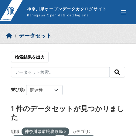
Skip to main content
神奈川県オープンデータカタログサイト
Kanagawa Open data catalog site
データセット
検索結果を出力
並び順
1 件のデータセットが見つかりまし
た
組織:
神奈川県環境農政局
カテゴリ: