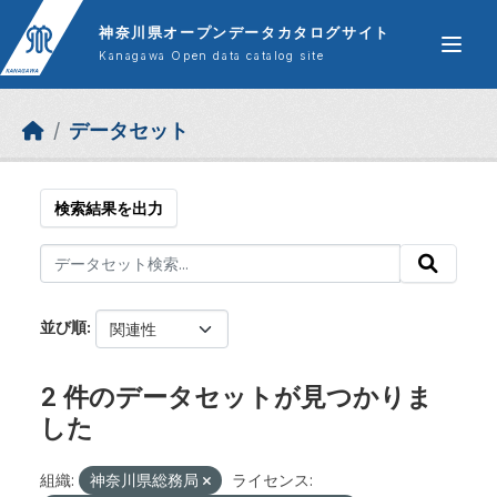
Skip to main content
神奈川県オープンデータカタログサイト
Kanagawa Open data catalog site
データセット
検索結果を出力
並び順
2 件のデータセットが見つかりま
した
組織:
神奈川県総務局
ライセンス: