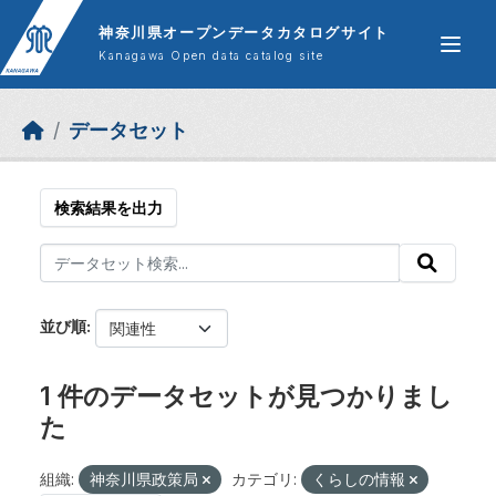
Skip to main content
神奈川県オープンデータカタログサイト
Kanagawa Open data catalog site
データセット
検索結果を出力
並び順
1 件のデータセットが見つかりまし
た
組織:
神奈川県政策局
カテゴリ:
くらしの情報