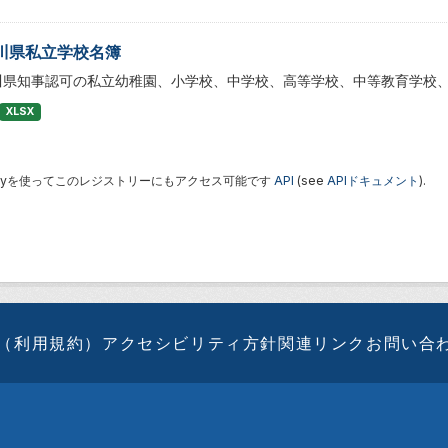
川県私立学校名簿
川県知事認可の私立幼稚園、小学校、中学校、高等学校、中等教育学校
XLSX
 Keyを使ってこのレジストリーにもアクセス可能です
API
(see
APIドキュメント
).
（利用規約）
アクセシビリティ方針
関連リンク
お問い合