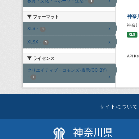
教育・文化・スポーツ・生活
-
x
1
神奈
フォーマット
神奈
XLS
-
x
1
XLS
XLSX
-
x
1
API
ライセンス
クリエイティブ・コモンズ-表示(CC-BY)
-
x
1
サイトについて