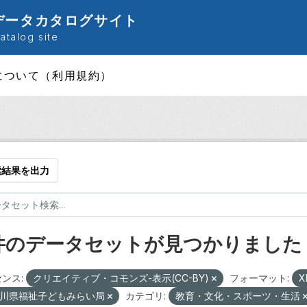
データカタログサイト
talog site
について（利用規約）
索結果を出力
 件のデータセットが見つかりました
ンス:
クリエイティブ・コモンズ-表示(CC-BY)
フォーマット:
X
川県福祉子どもみらい局
カテゴリ:
教育・文化・スポーツ・生活