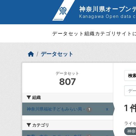
Skip to main content
神奈川県オープン
Kanagawa Open data ca
データセット
組織
カテゴリ
サイト
データセット
データセット
検
807
組織
1
神奈川県福祉子どもみらい局
-
x
1
ライセ
カテゴリ
神奈