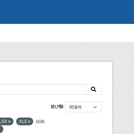
並び順
LSX
XLS
組織: