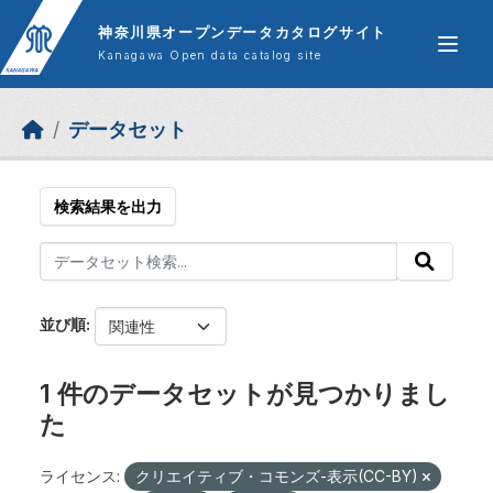
Skip to main content
神奈川県オープンデータカタログサイト
Kanagawa Open data catalog site
データセット
検索結果を出力
並び順
1 件のデータセットが見つかりまし
た
ライセンス:
クリエイティブ・コモンズ-表示(CC-BY)