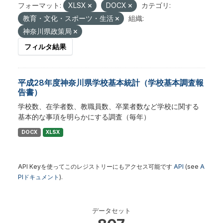
フォーマット:
XLSX
DOCX
カテゴリ:
教育・文化・スポーツ・生活
組織:
神奈川県政策局
フィルタ結果
平成28年度神奈川県学校基本統計（学校基本調査報
告書）
学校数、在学者数、教職員数、卒業者数など学校に関する
基本的な事項を明らかにする調査（毎年）
DOCX
XLSX
API Keyを使ってこのレジストリーにもアクセス可能です
API
(see
A
PIドキュメント
).
データセット