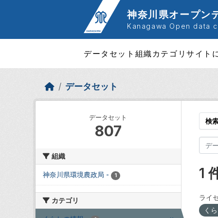
Skip to main content
神奈川県オープン
Kanagawa Open data ca
データセット
組織
カテゴリ
サイト
データセット
データセット
検
807
組織
1
神奈川県環境農政局
-
1
ライセ
カテゴリ
くら