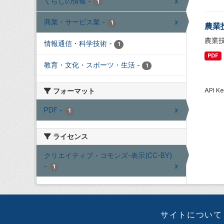
くらしの情報
-
x
1
商業・サービス業
-
x
1
農業
農業
情報通信・科学技術
-
1
PDF
教育・文化・スポーツ・生活
-
1
API
フォーマット
PDF
-
x
1
ライセンス
クリエイティブ・コモンズ-表示(CC-BY)
-
x
1
サイトについて