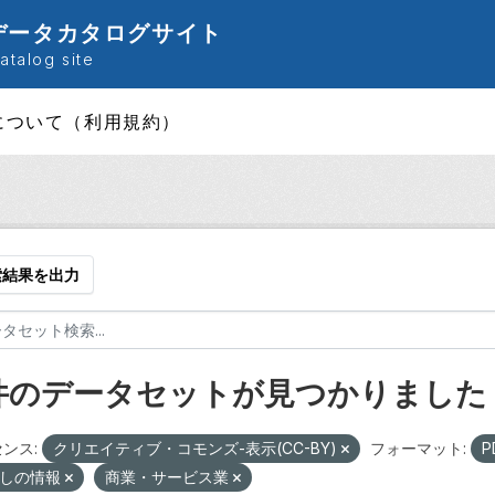
データカタログサイト
talog site
について（利用規約）
索結果を出力
 件のデータセットが見つかりました
ンス:
クリエイティブ・コモンズ-表示(CC-BY)
フォーマット:
P
しの情報
商業・サービス業