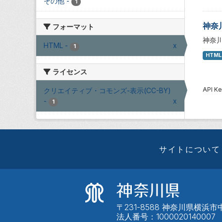
その他
-
1
神奈
フォーマット
神奈
HTML
-
x
1
HTML
ライセンス
API
クリエイティブ・コモンズ-表示(CC-BY)
-
x
1
サイトについて
〒231-8588 神奈川県横浜市中
法人番号：1000020140007