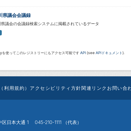
川県議会会議録
川県議会の会議録検索システムに掲載されているデータ
 Keyを使ってこのレジストリーにもアクセス可能です
API
(see
APIドキュメント
).
（利用規約）
アクセシビリティ方針
関連リンク
お問い合
区日本大通 1 045-210-1111 （代表）