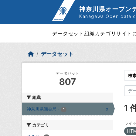
Skip to main content
神奈川県オープン
Kanagawa Open data ca
データセット
組織
カテゴリ
サイト
データセット
データセット
検
807
組織
1
神奈川県議会局
-
x
1
ライセ
カテゴリ
HT