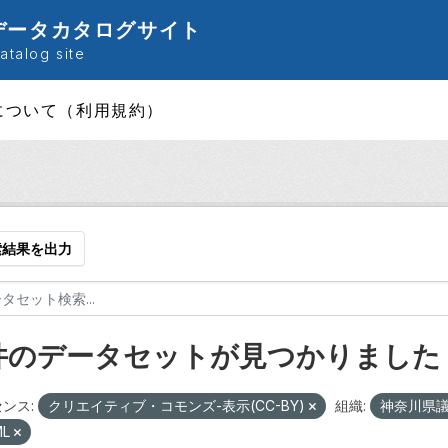
データカタログサイト
talog site
について（利用規約）
索結果を出力
 件のデータセットが見つかりました
ンス:
クリエイティブ・コモンズ-表示(CC-BY)
組織:
神奈川県
ML