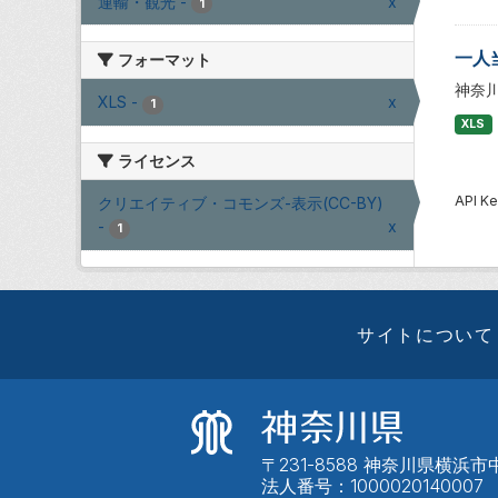
運輸・観光
-
x
1
一人
フォーマット
神奈
XLS
-
x
1
XLS
ライセンス
API
クリエイティブ・コモンズ-表示(CC-BY)
-
x
1
サイトについて
〒231-8588 神奈川県横浜市中
法人番号：1000020140007