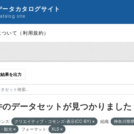
データカタログサイト
talog site
について（利用規約）
索結果を出力
 件のデータセットが見つかりました
ンス:
クリエイティブ・コモンズ-表示(CC-BY)
組織:
神奈川県
輸・観光
フォーマット:
XLS