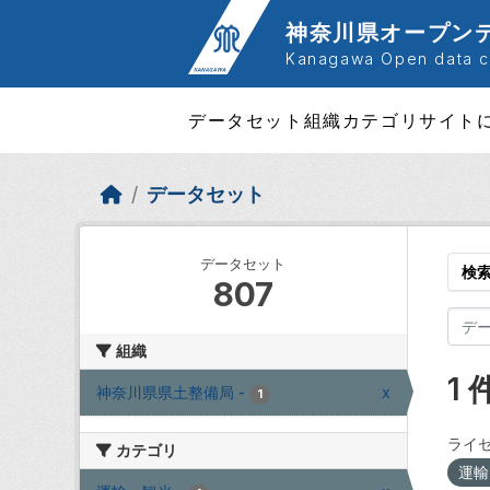
Skip to main content
神奈川県オープン
Kanagawa Open data ca
データセット
組織
カテゴリ
サイト
データセット
データセット
検
807
組織
1
神奈川県県土整備局
-
x
1
ライセ
カテゴリ
運