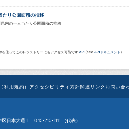
当たり公園面積の推移
川県内の一人当たり公園面積の推移
 Keyを使ってこのレジストリーにもアクセス可能です
API
(see
APIドキュメント
).
（利用規約）
アクセシビリティ方針
関連リンク
お問い合
区日本大通 1 045-210-1111 （代表）