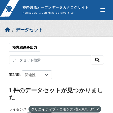
Skip to main content
神奈川県オープンデータカタログサイト
Kanagawa Open data catalog site
データセット
検索結果を出力
並び順
1 件のデータセットが見つかりまし
た
ライセンス:
クリエイティブ・コモンズ-表示(CC-BY)