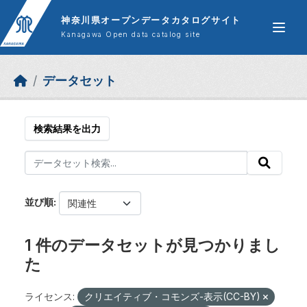
Skip to main content
神奈川県オープンデータカタログサイト
Kanagawa Open data catalog site
データセット
検索結果を出力
並び順
1 件のデータセットが見つかりまし
た
ライセンス:
クリエイティブ・コモンズ-表示(CC-BY)