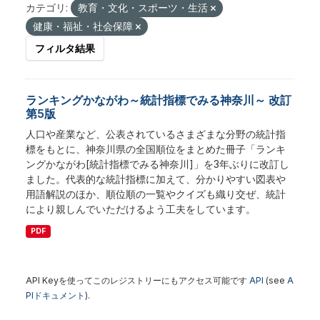
カテゴリ:
教育・文化・スポーツ・生活
健康・福祉・社会保障
フィルタ結果
ランキングかながわ～統計指標でみる神奈川～ 改訂
第5版
人口や産業など、公表されているさまざまな分野の統計指
標をもとに、神奈川県の全国順位をまとめた冊子「ランキ
ングかながわ[統計指標でみる神奈川]」を3年ぶりに改訂し
ました。代表的な統計指標に加えて、分かりやすい図表や
用語解説のほか、順位順の一覧やクイズも織り交ぜ、統計
により親しんでいただけるよう工夫をしています。
PDF
API Keyを使ってこのレジストリーにもアクセス可能です
API
(see
A
PIドキュメント
).