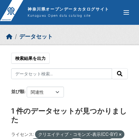
Skip to main content
神奈川県オープンデータカタログサイト
Kanagawa Open data catalog site
データセット
検索結果を出力
並び順
1 件のデータセットが見つかりまし
た
ライセンス:
クリエイティブ・コモンズ-表示(CC-BY)