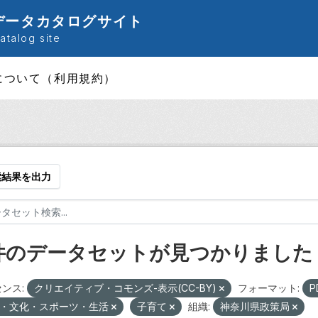
データカタログサイト
talog site
について（利用規約）
索結果を出力
 件のデータセットが見つかりました
ンス:
クリエイティブ・コモンズ-表示(CC-BY)
フォーマット:
P
・文化・スポーツ・生活
子育て
組織:
神奈川県政策局