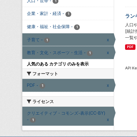
人口・世帯
-
1
企業・家計・経済
-
1
ラン
人口
健康・福祉・社会保障
-
1
[統
一覧
子育て
-
x
1
PDF
教育・文化・スポーツ・生活
-
x
1
人気のある カテゴリ のみを表示
API
フォーマット
PDF
-
x
1
ライセンス
クリエイティブ・コモンズ-表示(CC-BY)
-
x
1