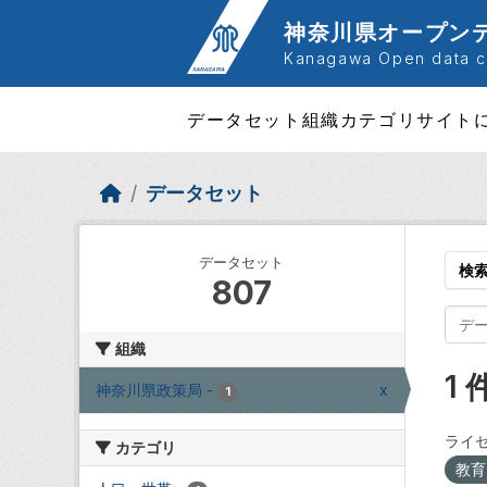
Skip to main content
神奈川県オープン
Kanagawa Open data ca
データセット
組織
カテゴリ
サイト
データセット
データセット
検
807
組織
1
神奈川県政策局
-
x
1
ライセ
カテゴリ
教育