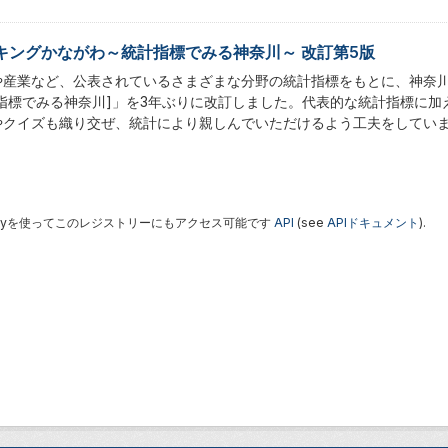
キングかながわ～統計指標でみる神奈川～ 改訂第5版
や産業など、公表されているさまざまな分野の統計指標をもとに、神奈
計指標でみる神奈川]」を3年ぶりに改訂しました。代表的な統計指標に
やクイズも織り交ぜ、統計により親しんでいただけるよう工夫をしてい
 Keyを使ってこのレジストリーにもアクセス可能です
API
(see
APIドキュメント
).