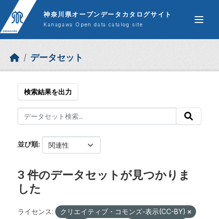
Skip to main content
神奈川県オープンデータカタログサイト
Kanagawa Open data catalog site
データセット
検索結果を出力
並び順
3 件のデータセットが見つかりま
した
ライセンス:
クリエイティブ・コモンズ-表示(CC-BY)