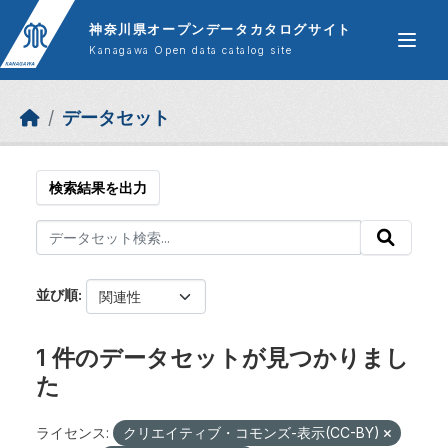
Skip to main content
神奈川県オープンデータカタログサイト
Kanagawa Open data catalog site
データセット
検索結果を出力
並び順
1 件のデータセットが見つかりまし
た
ライセンス:
クリエイティブ・コモンズ-表示(CC-BY)