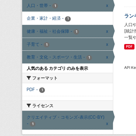
人口・世帯
-
x
1
ラン
企業・家計・経済
-
1
人口
[統
健康・福祉・社会保障
-
x
1
一覧
子育て
-
x
1
PDF
教育・文化・スポーツ・生活
-
x
1
API
人気のある カテゴリ のみを表示
フォーマット
PDF
-
1
ライセンス
クリエイティブ・コモンズ-表示(CC-BY)
-
x
1