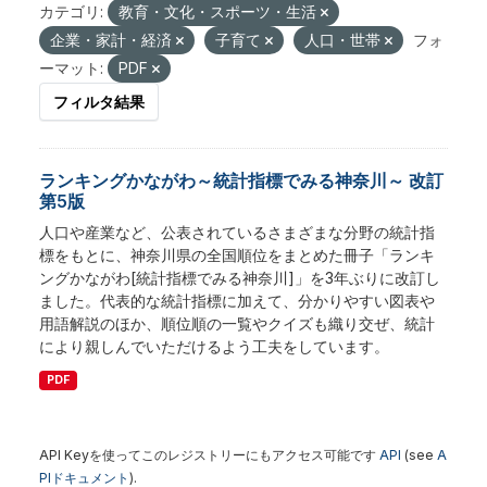
カテゴリ:
教育・文化・スポーツ・生活
企業・家計・経済
子育て
人口・世帯
フォ
ーマット:
PDF
フィルタ結果
ランキングかながわ～統計指標でみる神奈川～ 改訂
第5版
人口や産業など、公表されているさまざまな分野の統計指
標をもとに、神奈川県の全国順位をまとめた冊子「ランキ
ングかながわ[統計指標でみる神奈川]」を3年ぶりに改訂し
ました。代表的な統計指標に加えて、分かりやすい図表や
用語解説のほか、順位順の一覧やクイズも織り交ぜ、統計
により親しんでいただけるよう工夫をしています。
PDF
API Keyを使ってこのレジストリーにもアクセス可能です
API
(see
A
PIドキュメント
).