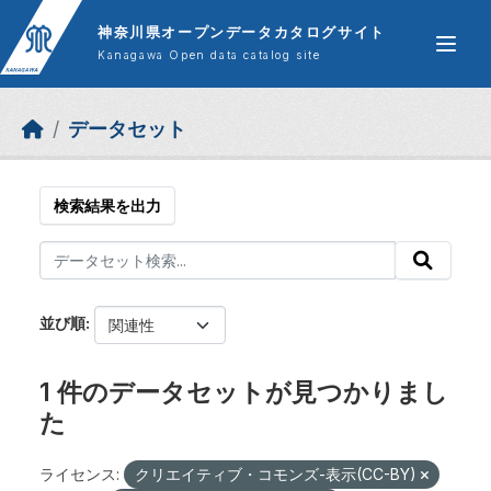
Skip to main content
神奈川県オープンデータカタログサイト
Kanagawa Open data catalog site
データセット
検索結果を出力
並び順
1 件のデータセットが見つかりまし
た
ライセンス:
クリエイティブ・コモンズ-表示(CC-BY)