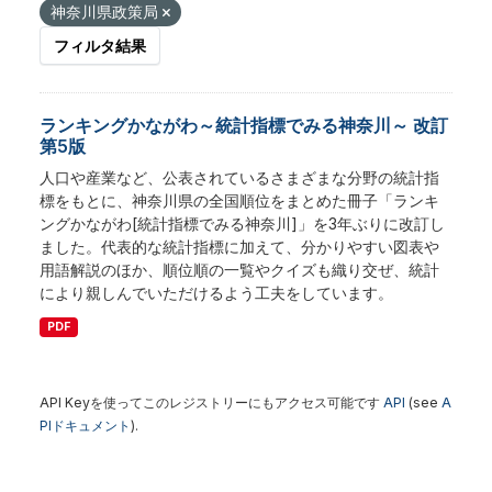
神奈川県政策局
フィルタ結果
ランキングかながわ～統計指標でみる神奈川～ 改訂
第5版
人口や産業など、公表されているさまざまな分野の統計指
標をもとに、神奈川県の全国順位をまとめた冊子「ランキ
ングかながわ[統計指標でみる神奈川]」を3年ぶりに改訂し
ました。代表的な統計指標に加えて、分かりやすい図表や
用語解説のほか、順位順の一覧やクイズも織り交ぜ、統計
により親しんでいただけるよう工夫をしています。
PDF
API Keyを使ってこのレジストリーにもアクセス可能です
API
(see
A
PIドキュメント
).