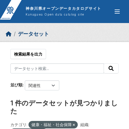
Skip to main content
神奈川県オープンデータカタログサイト
Kanagawa Open data catalog site
データセット
検索結果を出力
並び順
1 件のデータセットが見つかりまし
た
カテゴリ:
健康・福祉・社会保障
組織: