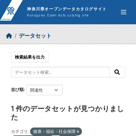
Skip to main content
神奈川県オープンデータカタログサイト
Kanagawa Open data catalog site
データセット
検索結果を出力
並び順
1 件のデータセットが見つかりまし
た
カテゴリ:
健康・福祉・社会保障