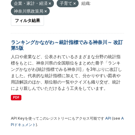
企業・家計・経済
子育て
組織:
神奈川県政策局
フィルタ結果
ランキングかながわ～統計指標でみる神奈川～ 改訂
第5版
人口や産業など、公表されているさまざまな分野の統計指
標をもとに、神奈川県の全国順位をまとめた冊子「ランキ
ングかながわ[統計指標でみる神奈川]」を3年ぶりに改訂し
ました。代表的な統計指標に加えて、分かりやすい図表や
用語解説のほか、順位順の一覧やクイズも織り交ぜ、統計
により親しんでいただけるよう工夫をしています。
PDF
API Keyを使ってこのレジストリーにもアクセス可能です
API
(see
A
PIドキュメント
).