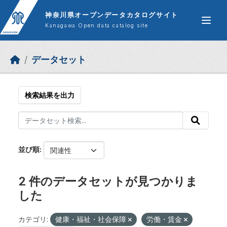
Skip to main content
神奈川県オープンデータカタログサイト
Kanagawa Open data catalog site
データセット
検索結果を出力
並び順
2 件のデータセットが見つかりま
した
カテゴリ:
健康・福祉・社会保障
労働・賃金