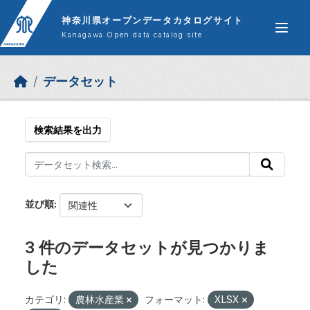
Skip to main content
神奈川県オープンデータカタログサイト
Kanagawa Open data catalog site
データセット
検索結果を出力
並び順
3 件のデータセットが見つかりま
した
カテゴリ:
農林水産業
フォーマット:
XLSX