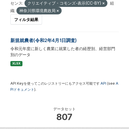
センス:
クリエイティブ・コモンズ-表示(CC-BY)
組
織:
神奈川県環境農政局
フィルタ結果
新規就農者(令和2年4月1日調査)
令和元年度に新しく農業に就業した者の経歴別、経営部門
別のデータ
XLSX
API Keyを使ってこのレジストリーにもアクセス可能です
API
(see
A
PIドキュメント
).
データセット
807