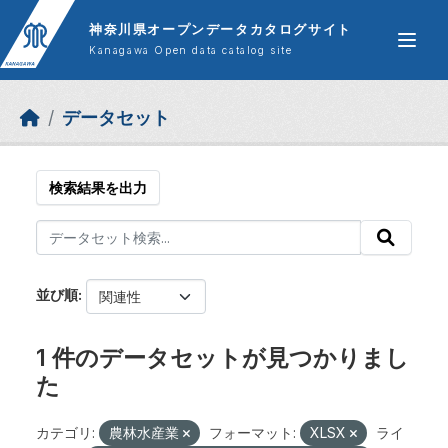
Skip to main content
神奈川県オープンデータカタログサイト
Kanagawa Open data catalog site
データセット
検索結果を出力
並び順
1 件のデータセットが見つかりまし
た
カテゴリ:
農林水産業
フォーマット:
XLSX
ライ