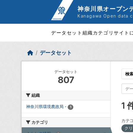
Skip to main content
神奈川県オープン
Kanagawa Open data ca
データセット
組織
カテゴリ
サイト
データセット
データセット
検
807
組織
1
神奈川県環境農政局
-
1
カテゴ
カテゴリ
クリ