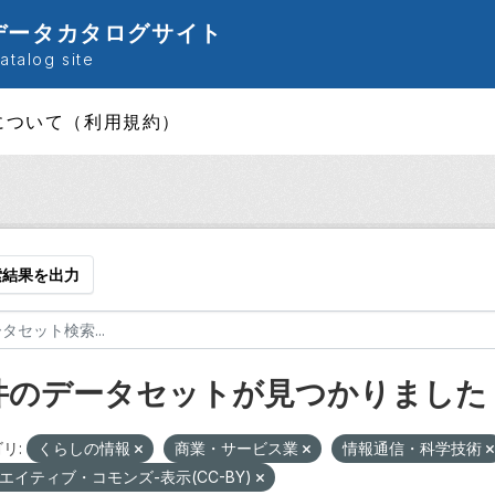
データカタログサイト
talog site
について（利用規約）
索結果を出力
 件のデータセットが見つかりました
リ:
くらしの情報
商業・サービス業
情報通信・科学技術
エイティブ・コモンズ-表示(CC-BY)