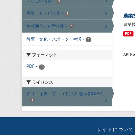
くらしの情報
-
x
1
商業・サービス業
-
x
1
農業
農業
情報通信・科学技術
-
x
1
PDF
教育・文化・スポーツ・生活
-
1
API
フォーマット
PDF
-
1
ライセンス
クリエイティブ・コモンズ-表示(CC-BY)
-
x
1
サイトについて