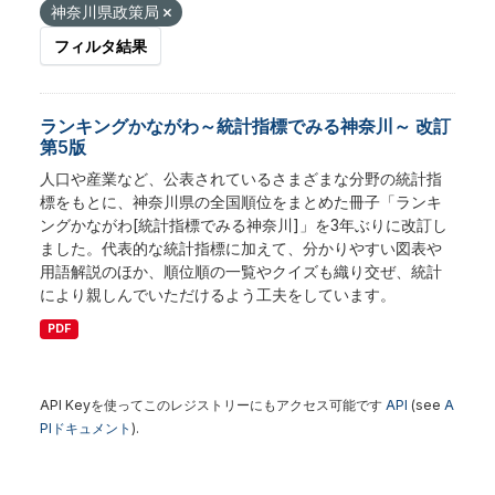
神奈川県政策局
フィルタ結果
ランキングかながわ～統計指標でみる神奈川～ 改訂
第5版
人口や産業など、公表されているさまざまな分野の統計指
標をもとに、神奈川県の全国順位をまとめた冊子「ランキ
ングかながわ[統計指標でみる神奈川]」を3年ぶりに改訂し
ました。代表的な統計指標に加えて、分かりやすい図表や
用語解説のほか、順位順の一覧やクイズも織り交ぜ、統計
により親しんでいただけるよう工夫をしています。
PDF
API Keyを使ってこのレジストリーにもアクセス可能です
API
(see
A
PIドキュメント
).