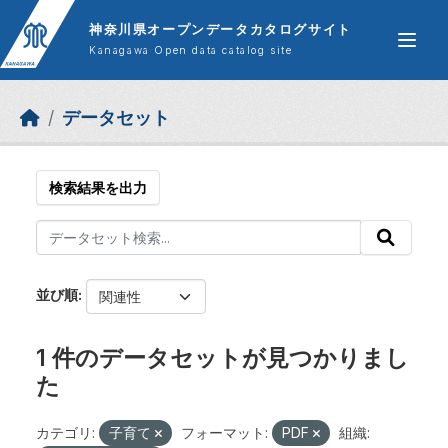
Skip to main content
神奈川県オープンデータカタログサイト
Kanagawa Open data catalog site
データセット
検索結果を出力
並び順
1 件のデータセットが見つかりまし
た
カテゴリ:
子育て
フォーマット:
PDF
組織: