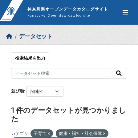
Skip to main content
神奈川県オープンデータカタログサイト
Kanagawa Open data catalog site
データセット
検索結果を出力
並び順
1 件のデータセットが見つかりまし
た
カテゴリ:
子育て
健康・福祉・社会保障