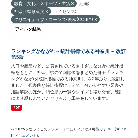
教育・文化・スポーツ・生活
組織:
神奈川県政策局
ライセンス:
クリエイティブ・コモンズ-表示(CC-BY)
フィルタ結果
ランキングかながわ～統計指標でみる神奈川～ 改訂
第5版
人口や産業など、公表されているさまざまな分野の統計指
標をもとに、神奈川県の全国順位をまとめた冊子「ランキ
ングかながわ[統計指標でみる神奈川]」を3年ぶりに改訂し
ました。代表的な統計指標に加えて、分かりやすい図表や
用語解説のほか、順位順の一覧やクイズも織り交ぜ、統計
により親しんでいただけるよう工夫をしています。
PDF
API Keyを使ってこのレジストリーにもアクセス可能です
API
(see
A
PIドキュメント
).