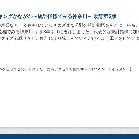
キングかながわ～統計指標でみる神奈川～ 改訂第5版
や産業など、公表されているさまざまな分野の統計指標をもとに、神奈
計指標でみる神奈川]」を3年ぶりに改訂しました。代表的な統計指標に
やクイズも織り交ぜ、統計により親しんでいただけるよう工夫をしてい
 Keyを使ってこのレジストリーにもアクセス可能です
API
(see
APIドキュメント
).