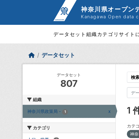
Skip to main content
神奈川県オープン
Kanagawa Open data ca
データセット
組織
カテゴリ
サイト
データセット
データセット
検
807
組織
1
神奈川県政策局
-
x
1
カテゴ
カテゴリ
神奈