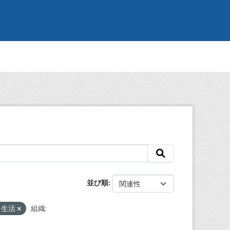
並び順
・生活
組織: