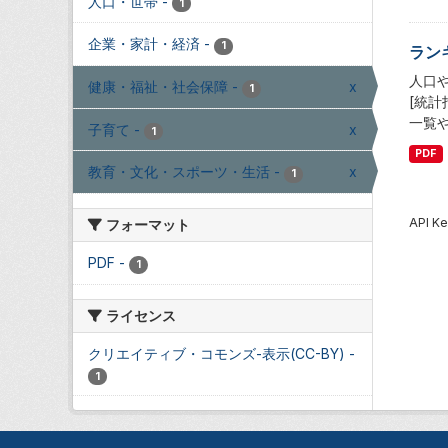
人口・世帯
-
1
企業・家計・経済
-
1
ラン
人口
健康・福祉・社会保障
-
x
1
[統
一覧
子育て
-
x
1
PDF
教育・文化・スポーツ・生活
-
x
1
API
フォーマット
PDF
-
1
ライセンス
クリエイティブ・コモンズ-表示(CC-BY)
-
1