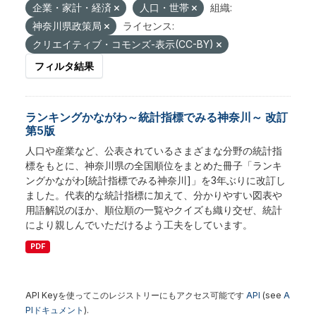
企業・家計・経済
人口・世帯
組織:
神奈川県政策局
ライセンス:
クリエイティブ・コモンズ-表示(CC-BY)
フィルタ結果
ランキングかながわ～統計指標でみる神奈川～ 改訂
第5版
人口や産業など、公表されているさまざまな分野の統計指
標をもとに、神奈川県の全国順位をまとめた冊子「ランキ
ングかながわ[統計指標でみる神奈川]」を3年ぶりに改訂し
ました。代表的な統計指標に加えて、分かりやすい図表や
用語解説のほか、順位順の一覧やクイズも織り交ぜ、統計
により親しんでいただけるよう工夫をしています。
PDF
API Keyを使ってこのレジストリーにもアクセス可能です
API
(see
A
PIドキュメント
).