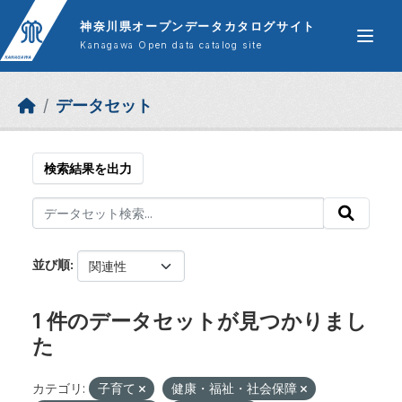
Skip to main content
神奈川県オープンデータカタログサイト
Kanagawa Open data catalog site
データセット
検索結果を出力
並び順
1 件のデータセットが見つかりまし
た
カテゴリ:
子育て
健康・福祉・社会保障