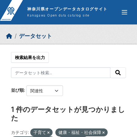
Skip to main content
神奈川県オープンデータカタログサイト
Kanagawa Open data catalog site
データセット
検索結果を出力
並び順
1 件のデータセットが見つかりまし
た
カテゴリ:
子育て
健康・福祉・社会保障