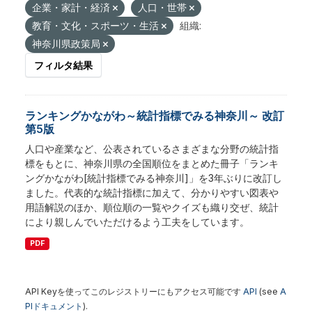
企業・家計・経済
人口・世帯
教育・文化・スポーツ・生活
組織:
神奈川県政策局
フィルタ結果
ランキングかながわ～統計指標でみる神奈川～ 改訂
第5版
人口や産業など、公表されているさまざまな分野の統計指
標をもとに、神奈川県の全国順位をまとめた冊子「ランキ
ングかながわ[統計指標でみる神奈川]」を3年ぶりに改訂し
ました。代表的な統計指標に加えて、分かりやすい図表や
用語解説のほか、順位順の一覧やクイズも織り交ぜ、統計
により親しんでいただけるよう工夫をしています。
PDF
API Keyを使ってこのレジストリーにもアクセス可能です
API
(see
A
PIドキュメント
).